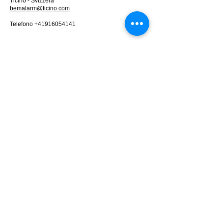
Ticino - Svizzera
bemalarm@ticino.com
Telefono
+41916054141
Impressum
Privacy Police
©2025 by Bemalarm. Created by Tonaindustires